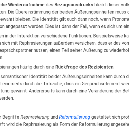
sche Wiederaufnahme
des
Bezugsausdrucks
bleibt dieser vol
en. Die Übereinstimmung der beiden Äußerungseinheiten muss da
ewahrt bleiben. Die Identität gilt auch dann noch, wenn Prono
n angepasst werden. Dies ist dann der Fall, wenn es sich um e
en in der Interaktion verschiedene Funktionen. Beispielsweise ka
 sich mit Rephrasierungen außerdem versichern, dass er das vom
sprächspartner nutzen, einen Teil seiner Äußerung zu wiederhol
n.
asierungen häufig durch eine
Rückfrage des Rezipienten
.
nd semantischer Identität beider Äußerungseinheiten kann durch
 einerseits durch die Tatsache, dass ein Gesprächselement wied
tung gewinnt. Andererseits kann durch eine Veränderung der Be
werden.
r Begriffe
Rephrasierung
und
Reformulierung
gestaltet sich prob
 Oft wird die Rephrasierung als Form der Reformulierung angeseh